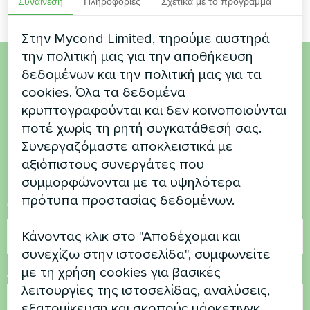
Συναίνεση
Πληροφορίες
Σχετικά με το πρόγραμμα
Στην Mycond Limited, τηρούμε αυστηρά
την πολιτική μας για την αποθήκευση
δεδομένων και την πολιτική μας για τα
Θέλετε να αγοράσετε ή
cookies. Όλα τα δεδομένα
έχετε ερωτήσεις
κρυπτογραφούνται και δεν κοινοποιούνται
ποτέ χωρίς τη ρητή συγκατάθεσή σας.
Συνεργαζόμαστε αποκλειστικά με
Επικοινωνήστε μαζί μας και θα σας
αξιόπιστους συνεργάτες που
βοηθήσουμε
συμμορφώνονται με τα υψηλότερα
πρότυπα προστασίας δεδομένων.
Όνομα
Κάνοντας κλικ στο "Αποδέχομαι και
συνεχίζω στην ιστοσελίδα", συμφωνείτε
με τη χρήση cookies για βασικές
Αριθμός τηλεφώνου
λειτουργίες της ιστοσελίδας, αναλύσεις,
εξατομίκευση και σκοπούς μάρκετινγκ.