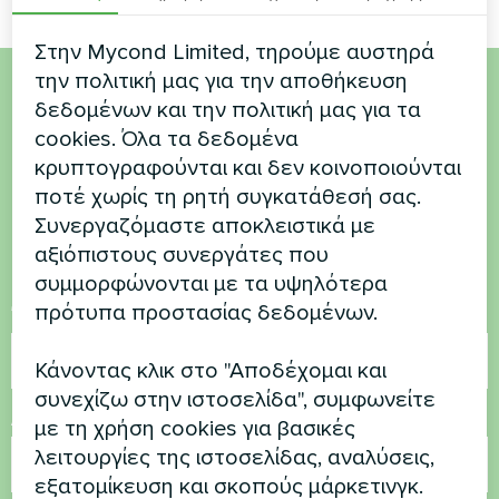
Στην Mycond Limited, τηρούμε αυστηρά
την πολιτική μας για την αποθήκευση
δεδομένων και την πολιτική μας για τα
Θέλετε να αγοράσετε ή
cookies. Όλα τα δεδομένα
έχετε ερωτήσεις
κρυπτογραφούνται και δεν κοινοποιούνται
ποτέ χωρίς τη ρητή συγκατάθεσή σας.
Επικοινωνήστε μαζί μας και θα σας
Συνεργαζόμαστε αποκλειστικά με
βοηθήσουμε
αξιόπιστους συνεργάτες που
συμμορφώνονται με τα υψηλότερα
πρότυπα προστασίας δεδομένων.
Όνομα
Κάνοντας κλικ στο "Αποδέχομαι και
συνεχίζω στην ιστοσελίδα", συμφωνείτε
Αριθμός τηλεφώνου
με τη χρήση cookies για βασικές
λειτουργίες της ιστοσελίδας, αναλύσεις,
εξατομίκευση και σκοπούς μάρκετινγκ.