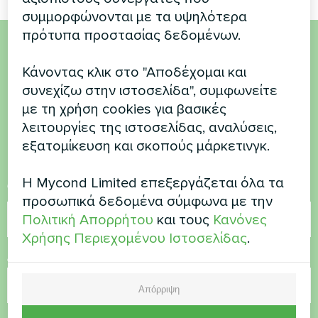
συμμορφώνονται με τα υψηλότερα
πρότυπα προστασίας δεδομένων.
Θέλετε να αγοράσετε ή
Κάνοντας κλικ στο "Αποδέχομαι και
έχετε ερωτήσεις
συνεχίζω στην ιστοσελίδα", συμφωνείτε
με τη χρήση cookies για βασικές
λειτουργίες της ιστοσελίδας, αναλύσεις,
Επικοινωνήστε μαζί μας και θα σας
εξατομίκευση και σκοπούς μάρκετινγκ.
βοηθήσουμε
Η Mycond Limited επεξεργάζεται όλα τα
Όνομα
προσωπικά δεδομένα σύμφωνα με την
Πολιτική Απορρήτου
και τους
Κανόνες
Χρήσης Περιεχομένου Ιστοσελίδας
.
Αριθμός τηλεφώνου
Απόρριψη