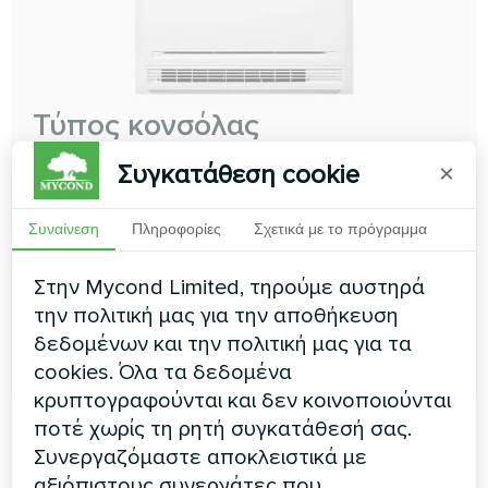
Τύπος κονσόλας
Βυθιστείτε στην ατμόσφαιρα μέγιστης άνεσης με τη
Συγκατάθεση cookie
×
μονάδα κονσόλας μας, που διακρίνεται για τις διπλές
εξόδους τόσο για ψύξη όσο και για θέρμανση
Συναίνεση
Πληροφορίες
Σχετικά με το πρόγραμμα
Ικανότητα ψύξης:
1.50 ... 5.50 kW
Στην Mycond Limited, τηρούμε αυστηρά
Ικανότητα θέρμανσης:
1.70 ... 5.50 kW
την πολιτική μας για την αποθήκευση
δεδομένων και την πολιτική μας για τα
ΔΙΑΒΆΣΤΕ ΠΕΡΙΣΣΌΤΕΡΑ
cookies. Όλα τα δεδομένα
κρυπτογραφούνται και δεν κοινοποιούνται
ποτέ χωρίς τη ρητή συγκατάθεσή σας.
Συνεργαζόμαστε αποκλειστικά με
αξιόπιστους συνεργάτες που