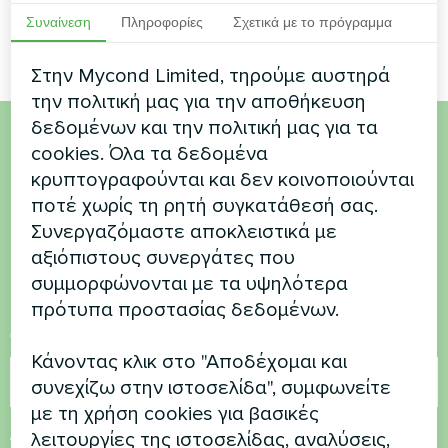
Συναίνεση
Πληροφορίες
Σχετικά με το πρόγραμμα
Στην Mycond Limited, τηρούμε αυστηρά
την πολιτική μας για την αποθήκευση
δεδομένων και την πολιτική μας για τα
cookies. Όλα τα δεδομένα
Θέλετε να αγοράσετε ή
κρυπτογραφούνται και δεν κοινοποιούνται
έχετε ερωτήσεις
ποτέ χωρίς τη ρητή συγκατάθεσή σας.
Συνεργαζόμαστε αποκλειστικά με
αξιόπιστους συνεργάτες που
Επικοινωνήστε μαζί μας και θα σας
συμμορφώνονται με τα υψηλότερα
βοηθήσουμε
πρότυπα προστασίας δεδομένων.
Όνομα
Κάνοντας κλικ στο "Αποδέχομαι και
συνεχίζω στην ιστοσελίδα", συμφωνείτε
με τη χρήση cookies για βασικές
Αριθμός τηλεφώνου
λειτουργίες της ιστοσελίδας, αναλύσεις,