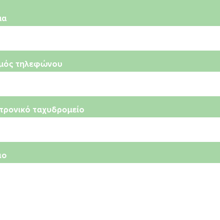
μα
μός τηλεφώνου
τρονικό ταχυδρομείο
ιο