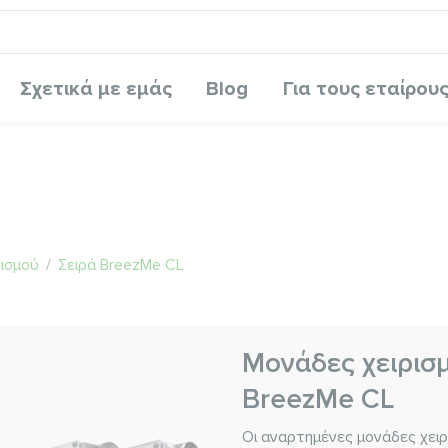
Σχετικά με εμάς
Blog
Για τους εταίρου
ισμού
/
Σειρά BreezMe CL
Μονάδες χειρισ
BreezMe CL
Οι αναρτημένες μονάδες χειρ