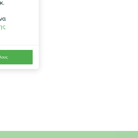
κ.
να
ης
λους