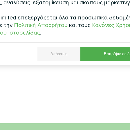
, αναλύσεις, εξατομίκευση και σκοπούς μάρκετινγ
imited επεξεργάζεται όλα τα προσωπικά δεδομέ
ε την
Πολιτική Απορρήτου
και τους
Κανόνες Χρήσ
ου Ιστοσελίδας
.
Απόρριψη
Επιτρέψτε σε ό