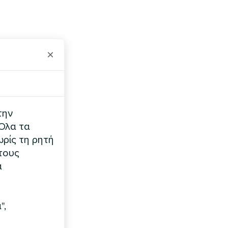
×
την
 Όλα τα
ρίς τη ρητή
τους
α
",