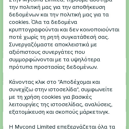
Θέλετε να αγοράσετε ή
την πολιτική μας για την αποθήκευση
έχετε ερωτήσεις
δεδομένων και την πολιτική μας για τα
cookies. Όλα τα δεδομένα
κρυπτογραφούνται και δεν κοινοποιούνται
Επικοινωνήστε μαζί μας και θα σας
ποτέ χωρίς τη ρητή συγκατάθεσή σας.
βοηθήσουμε
Συνεργαζόμαστε αποκλειστικά με
αξιόπιστους συνεργάτες που
Όνομα
συμμορφώνονται με τα υψηλότερα
πρότυπα προστασίας δεδομένων.
Αριθμός τηλεφώνου
Κάνοντας κλικ στο "Αποδέχομαι και
συνεχίζω στην ιστοσελίδα", συμφωνείτε
με τη χρήση cookies για βασικές
λειτουργίες της ιστοσελίδας, αναλύσεις,
Ηλεκτρονικό ταχυδρομείο
εξατομίκευση και σκοπούς μάρκετινγκ.
Η Mycond Limited επεξεργάζεται όλα τα