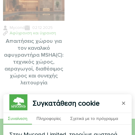
Mycond
02.12.2025
Αφύγρανση και ύγρανση
Απαιτήσεις χώρου για
τον καναλικό
αφυγραντήρα MSHA(C):
τεχνικός χώρος,
αεραγωγοί, διαθέσιμος
χώρος και συνεχής
λειτουργία
Συγκατάθεση cookie
×
Συναίνεση
Πληροφορίες
Σχετικά με το πρόγραμμα
Στην Mycond Limited, τηρούμε αυστηρά