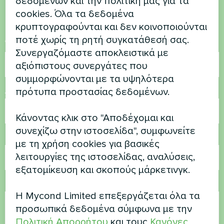
δεδομένων και την πολιτική μας για τα
Επικοινωνήστε μαζί μας και θα σας
cookies. Όλα τα δεδομένα
βοηθήσουμε
κρυπτογραφούνται και δεν κοινοποιούνται
ποτέ χωρίς τη ρητή συγκατάθεσή σας.
Όνομα
Συνεργαζόμαστε αποκλειστικά με
αξιόπιστους συνεργάτες που
συμμορφώνονται με τα υψηλότερα
Αριθμός τηλεφώνου
πρότυπα προστασίας δεδομένων.
Κάνοντας κλικ στο "Αποδέχομαι και
συνεχίζω στην ιστοσελίδα", συμφωνείτε
Ηλεκτρονικό ταχυδρομείο
με τη χρήση cookies για βασικές
λειτουργίες της ιστοσελίδας, αναλύσεις,
εξατομίκευση και σκοπούς μάρκετινγκ.
Σχόλιο
Η Mycond Limited επεξεργάζεται όλα τα
προσωπικά δεδομένα σύμφωνα με την
Πολιτική Απορρήτου
και τους
Κανόνες