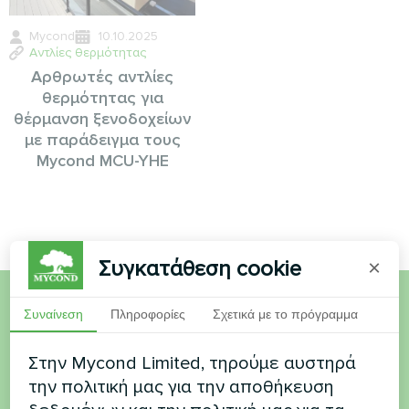
Mycond
10.10.2025
Αντλίες θερμότητας
Αρθρωτές αντλίες
θερμότητας για
θέρμανση ξενοδοχείων
με παράδειγμα τους
Mycond MCU-YHE
Συγκατάθεση cookie
×
Συναίνεση
Πληροφορίες
Σχετικά με το πρόγραμμα
Θέλετε να αγοράσετε ή
έχετε ερωτήσεις
Στην Mycond Limited, τηρούμε αυστηρά
την πολιτική μας για την αποθήκευση