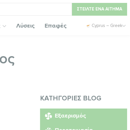
ΣΤΕΊΛΤΕ ΈΝΑ ΑΊΤΗΜΑ
ς
Λύσεις
Επαφές
Cyprus – Greek
ος
ΚΑΤΗΓΟΡΊΕΣ BLOG
Εξαερισμός