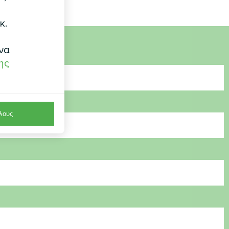
κ.
να
ης
λους