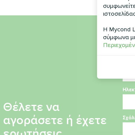
συμφωνείτε 
ιστοσελίδας
Η Mycond L
Όνο
σύμφωνα μ
Περιεχομέν
Αριθ
Ηλεκ
Θέλετε να
αγοράσετε ή έχετε
Σχόλ
ερωτήσεις