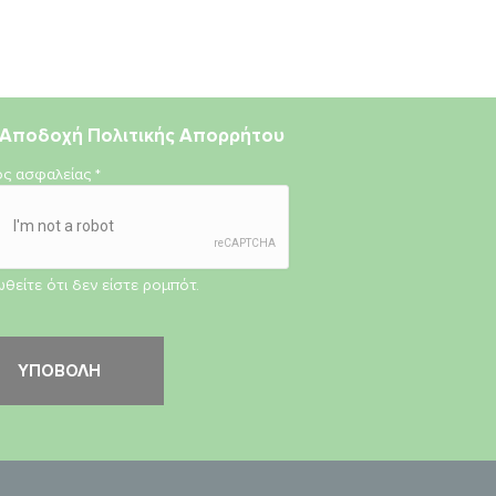
Αποδοχή
Πολιτικής Απορρήτου
ος ασφαλείας
*
θείτε ότι δεν είστε ρομπότ.