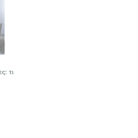
ς: τι