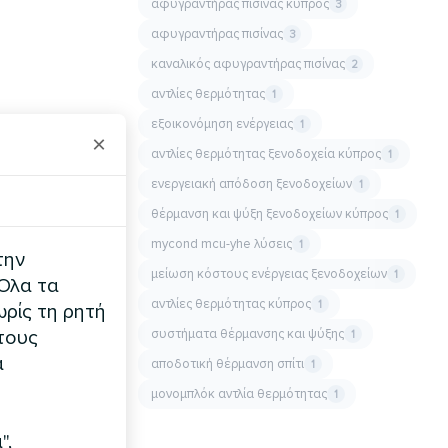
αφυγραντήρας πισίνας κύπρος
3
αφυγραντήρας πισίνας
3
καναλικός αφυγραντήρας πισίνας
2
αντλίες θερμότητας
1
εξοικονόμηση ενέργειας
1
×
αντλίες θερμότητας ξενοδοχεία κύπρος
1
ενεργειακή απόδοση ξενοδοχείων
1
θέρμανση και ψύξη ξενοδοχείων κύπρος
1
mycond mcu-yhe λύσεις
1
την
μείωση κόστους ενέργειας ξενοδοχείων
1
 Όλα τα
αντλίες θερμότητας κύπρος
1
ρίς τη ρητή
συστήματα θέρμανσης και ψύξης
τους
1
α
αποδοτική θέρμανση σπίτι
1
μονομπλόκ αντλία θερμότητας
1
",