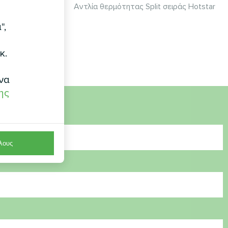
ράς BeeHeat
Αντλία θερμότητας Split σειράς Hotstar
",
κ.
να
ης
λους