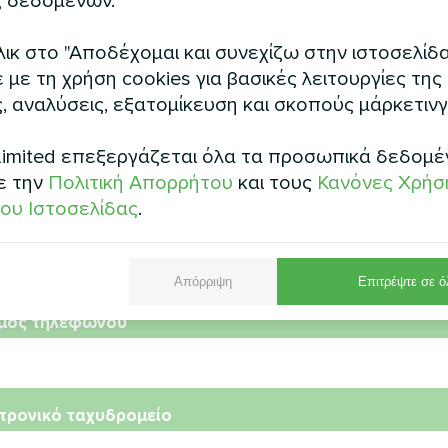
 δεδομένων.
τητας Split σειρά Artic Home
Αντλία θερμότητας της σει
Smart
ικ στο "Αποδέχομαι και συνεχίζω στην ιστοσελίδα
με τη χρήση cookies για βασικές λειτουργίες της
, αναλύσεις, εξατομίκευση και σκοπούς μάρκετινγ
imited επεξεργάζεται όλα τα προσωπικά δεδομέ
ε την
Πολιτική Απορρήτου
και τους
Κανόνες Χρήσ
ου Ιστοσελίδας
.
μα
Απόρριψη
Επιτρέψτε σε ό
μός τηλεφώνου
τρονικό ταχυδρομείο