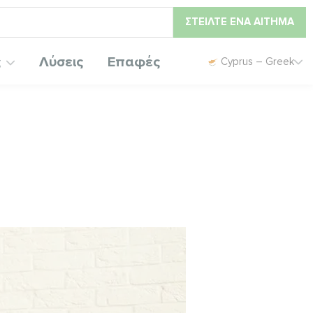
ΣΤΕΊΛΤΕ ΈΝΑ ΑΊΤΗΜΑ
ς
Λύσεις
Επαφές
Cyprus – Greek