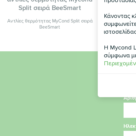
προστασίας
Αντλία θερμό
Split σειρά BeeSmart
Κάνοντας κλ
Αντλίες θερμότητας MyCond Split σειρά
συμφωνείτε 
BeeSmart
ιστοσελίδας
Η Mycond L
σύμφωνα μ
Περιεχομέν
Όνο
Αριθ
Ηλεκ