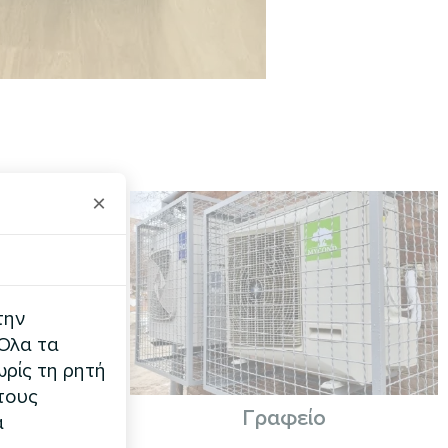
×
την
 Όλα τα
ρίς τη ρητή
τους
κία
Γραφείο
α