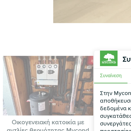
Συ
Συναίνεση
Στην Mycond
αποθήκευση 
δεδομένα κ
συγκατάθεσ
Οικογενειακή κατοικία με
Ιδ
συνεργάτες
αντλίες θερμότητας Mycond