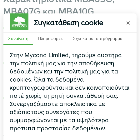
MBA07G και MBA10G
Συγκατάθεση cookie
×
Χαρακτηριστικά MBA05G:
ικανότητα
αφύγρανσης 50 l/ημέρα, συνιστώμενη
Συναίνεση
Πληροφορίες
Σχετικά με το πρόγραμμα
επιφάνεια πισίνας έως 15 m², παροχή αέρα
500 m³/ώρα, κατανάλωση ισχύος 600 W
Στην Mycond Limited, τηρούμε αυστηρά
MBA07G για πισίνα:
ικανότητα αφύγρανσης
την πολιτική μας για την αποθήκευση
70 l/ημέρα, συνιστώμενη επιφάνεια πισίνας
δεδομένων και την πολιτική μας για τα
15-25 m², παροχή αέρα 700 m³/ώρα,
cookies. Όλα τα δεδομένα
κατανάλωση ισχύος 800 W
κρυπτογραφούνται και δεν κοινοποιούνται
ποτέ χωρίς τη ρητή συγκατάθεσή σας.
MBA10G αφυγραντήρας:
ικανότητα
Συνεργαζόμαστε αποκλειστικά με
αφύγρανσης 100 l/ημέρα, συνιστώμενη
αξιόπιστους συνεργάτες που
επιφάνεια πισίνας 25-40 m², παροχή αέρα
συμμορφώνονται με τα υψηλότερα
1000 m³/ώρα, κατανάλωση ισχύος 1200 W
πρότυπα προστασίας δεδομένων.
Όλα τα μοντέλα διαθέτουν ενσωματωμένο