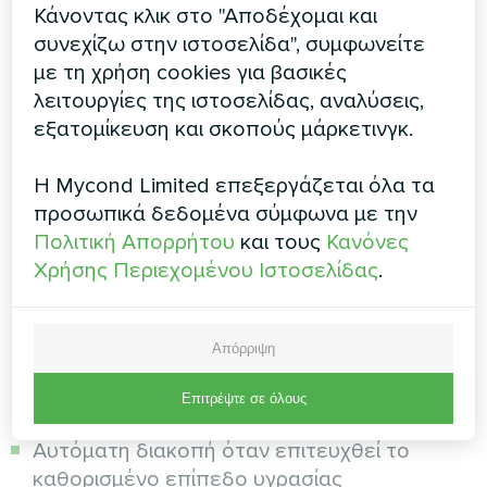
Κάνοντας κλικ στο "Αποδέχομαι και
υγροστάτη για ακριβή ρύθμιση και αυτόματη
συνεχίζω στην ιστοσελίδα", συμφωνείτε
διατήρηση της υγρασίας, καθώς και κινητήρες
με τη χρήση cookies για βασικές
DC που εξασφαλίζουν αθόρυβη και ενεργειακά
λειτουργίες της ιστοσελίδας, αναλύσεις,
αποδοτική λειτουργία.
εξατομίκευση και σκοπούς μάρκετινγκ.
Συνεχής λειτουργία και
Η Mycond Limited επεξεργάζεται όλα τα
αυτοματισμοί αφυγραντήρα
προσωπικά δεδομένα σύμφωνα με την
Πολιτική Απορρήτου
και τους
Κανόνες
Οι αφυγραντήρες Mycond MBA-G έχουν
Χρήσης Περιεχομένου Ιστοσελίδας
.
σχεδιαστεί για συνεχή λειτουργία, κάτι
ιδιαίτερα σημαντικό σε χώρους πισίνας όπου η
εξάτμιση είναι συνεχής. Οι αυτοματισμοί
Απόρριψη
προσφέρουν έξυπνη διαχείριση της
αφύγρανσης:
Επιτρέψτε σε όλους
Αυτόματη διακοπή όταν επιτευχθεί το
καθορισμένο επίπεδο υγρασίας