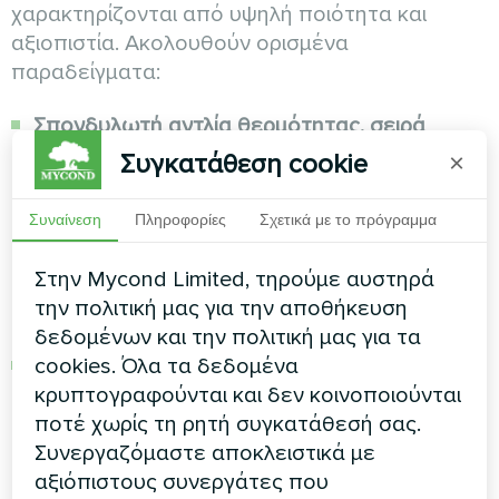
χαρακτηρίζονται από υψηλή ποιότητα και
αξιοπιστία. Ακολουθούν ορισμένα
παραδείγματα:
Σπονδυλωτή αντλία θερμότητας, σειρά
Standard MCU-YH
: Διαθέτει βελτιωμένο
Συγκατάθεση cookie
×
έλεγχο και αρχιτεκτονική βασισμένη σε
μικροεπεξεργαστή, με αποτέλεσμα ένα
Συναίνεση
Πληροφορίες
Σχετικά με το πρόγραμμα
διευρυμένο φάσμα λειτουργίας ψύξης και
θέρμανσης και καλύτερη προσαρμογή στις
Στην Mycond Limited, τηρούμε αυστηρά
σύγχρονες απαιτήσεις άνεσης. Για
την πολιτική μας για την αποθήκευση
περισσότερες πληροφορίες, κάντε κλικ
εδώ
.
δεδομένων και την πολιτική μας για τα
cookies. Όλα τα δεδομένα
Σπονδυλωτή αντλία θερμότητας, σειρά
κρυπτογραφούνται και δεν κοινοποιούνται
προπανίου MCU-YHP
: Προσφέρει υψηλές
ποτέ χωρίς τη ρητή συγκατάθεσή σας.
επιδόσεις, τεχνικές παραμέτρους και
Συνεργαζόμαστε αποκλειστικά με
απόδοση, λειτουργεί με φιλικό προς το
αξιόπιστους συνεργάτες που
περιβάλλον φρέον R290. Παρέχει