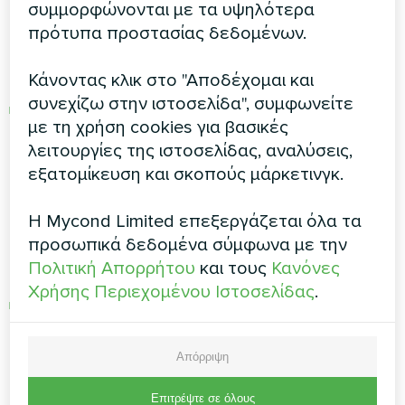
συμμορφώνονται με τα υψηλότερα
αποτελεσματική θέρμανση στους -25°C,
πρότυπα προστασίας δεδομένων.
φτάνοντας σε θερμοκρασίες έως και +75°C.
Για περισσότερες πληροφορίες, κάντε κλικ
Κάνοντας κλικ στο "Αποδέχομαι και
εδώ
.
συνεχίζω στην ιστοσελίδα", συμφωνείτε
Αρθρωτή αντλία θερμότητας, σειρά MCU-
με τη χρήση cookies για βασικές
500YHE
: Εξοπλισμένη με συμπιεστές
λειτουργίες της ιστοσελίδας, αναλύσεις,
Danfoss με τεχνολογία EVI και σύστημα
εξατομίκευση και σκοπούς μάρκετινγκ.
ελέγχου Generation 3.0, διατηρεί υψηλές
θερμοκρασίες ακόμα και στους -32°C.
Η Mycond Limited επεξεργάζεται όλα τα
Παράγει αποδοτικά ζεστό νερό έως +60°C,
προσωπικά δεδομένα σύμφωνα με την
ιδανικό για μεγάλες εγκαταστάσεις. Για
Πολιτική Απορρήτου
και τους
Κανόνες
περισσότερες πληροφορίες, κάντε κλικ
εδώ
.
Χρήσης Περιεχομένου Ιστοσελίδας
.
Αρθρωτή αντλία θερμότητας, σειρά
RECOVERY MCU-YHR
: χρησιμοποιεί φιλικό
προς το περιβάλλον ψυκτικό μέσο R410A και
Απόρριψη
υποστηρίζει διάφορες λειτουργίες: ψύξη,
ψύξη + ανάκτηση θερμότητας, θέρμανση και
Επιτρέψτε σε όλους