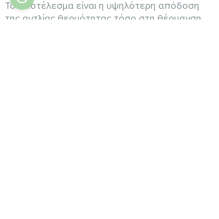
Το αποτέλεσμα είναι η υψηλότερη απόδοση
της αντλίας θερμότητας τόσο στη θέρμανση
όσο και στην ψύξη. Το καλοκαίρι, ο αέρας
εξαγωγής είναι πιο δροσερός και ξηρός,
γεγονός που συμβάλλει επίσης σε καλύτερες
συνθήκες λειτουργίας για το κύκλωμα ψύξης.
Οι εναλλάκτες θερμότητας βρίσκονται και στις
δύο πλευρές του περιστροφικού εναλλάκτη
θερμότητας, γεγονός που επιτρέπει σε αυτά
τα δύο εξαρτήματα να λειτουργούν αρμονικά
και να επιτυγχάνουν τη μέγιστη δυνατή
απόδοση σε κάθε λειτουργία.
Αυτή η συμπαγής και καλά σχεδιασμένη λύση
εξασφαλίζει σταθερή, ενεργειακά αποδοτική
λειτουργία χωρίς την ανάγκη για εξωτερικές
μονάδες και πολύπλοκη εγκατάσταση.