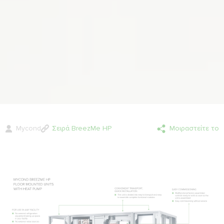
Mycond
Σειρά BreezMe HP
Μοιραστείτε το