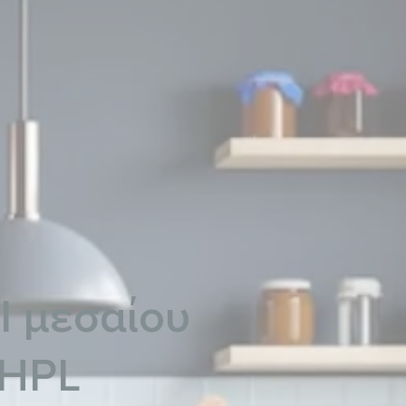
l μεσαίου
 HPL