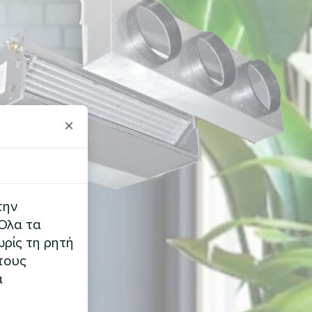
×
την
 Όλα τα
ρίς τη ρητή
τους
α