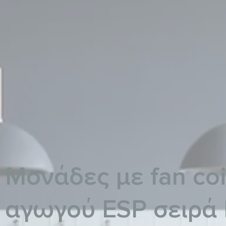
Μονάδες με fan coi
αγωγού ESP σειρά