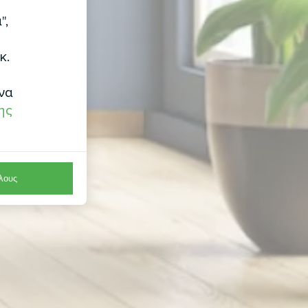
",
κ.
να
ης
λους