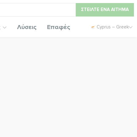
ΣΤΕΊΛΤΕ ΈΝΑ ΑΊΤΗΜΑ
ς
Λύσεις
Επαφές
Cyprus – Greek