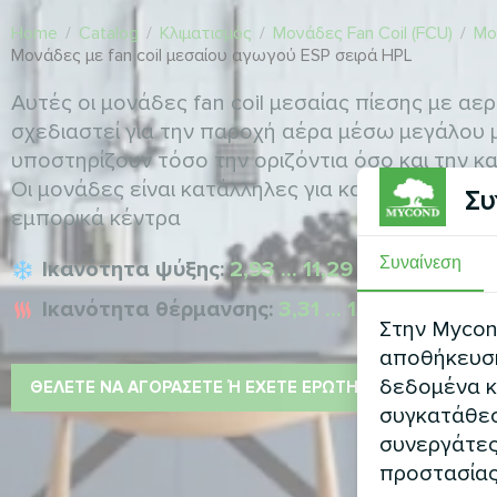
Home
/
Catalog
/
Κλιματισμός
/
Μονάδες Fan Coil (FCU)
/
Μο
Μονάδες με fan coil μεσαίου αγωγού ESP σειρά HPL
Αυτές οι μονάδες fan coil μεσαίας πίεσης με α
σχεδιαστεί για την παροχή αέρα μέσω μεγάλου 
υποστηρίζουν τόσο την οριζόντια όσο και την 
Οι μονάδες είναι κατάλληλες για κατοικίες, γραφ
Συ
εμπορικά κέντρα
Συναίνεση
Ικανότητα ψύξης:
2,93 ... 11,29 kW
Ικανότητα θέρμανσης:
3,31 ... 13,13 kW
Στην Mycond
αποθήκευση 
δεδομένα κ
ΘΈΛΕΤΕ ΝΑ ΑΓΟΡΆΣΕΤΕ Ή ΈΧΕΤΕ ΕΡΩΤΉΣΕΙΣ
συγκατάθεσ
συνεργάτες
προστασίας