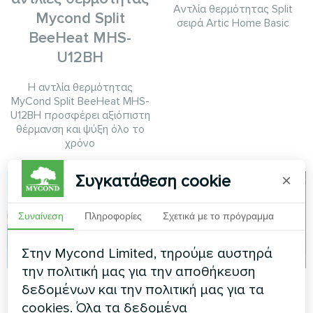
Αντλία θερμότητας Split
Mycond Split
σειρά Artic Home Basic
BeeHeat MHS-
U12BH
Η αντλία θερμότητας
MyCond Split BeeHeat MHS-
U12BH προσφέρει αξιόπιστη
θέρμανση και ψύξη όλο το
χρόνο
Συγκατάθεση cookie
×
Συναίνεση
Πληροφορίες
Σχετικά με το πρόγραμμα
Στην Mycond Limited, τηρούμε αυστηρά
την πολιτική μας για την αποθήκευση
Εμπορική
Εξοχική κατοικία με
δεδομένων και την πολιτική μας για τα
εγκατάσταση
αντλίες θερμότητας
cookies. Όλα τα δεδομένα