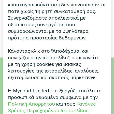
Mycond Split σειρά
κρυπτογραφούνται και δεν κοινοποιούνται
Σπονδυλωτή αντλία
BeeSmart
ποτέ χωρίς τη ρητή συγκατάθεσή σας.
θερμότητας σειράς MCU
Συνεργαζόμαστε αποκλειστικά με
Οι αντλίες θερμότητας
αξιόπιστους συνεργάτες που
MyCond Split της σειράς
συμμορφώνονται με τα υψηλότερα
BeeSmart παρέχουν βιώσιμη
θέρμανση και ψύξη
πρότυπα προστασίας δεδομένων.
Κάνοντας κλικ στο "Αποδέχομαι και
συνεχίζω στην ιστοσελίδα", συμφωνείτε
με τη χρήση cookies για βασικές
λειτουργίες της ιστοσελίδας, αναλύσεις,
Θέλετε να αγοράσετε ή
εξατομίκευση και σκοπούς μάρκετινγκ.
έχετε ερωτήσεις
Η Mycond Limited επεξεργάζεται όλα τα
προσωπικά δεδομένα σύμφωνα με την
Επικοινωνήστε μαζί μας και θα σας
Πολιτική Απορρήτου
και τους
Κανόνες
βοηθήσουμε
Χρήσης Περιεχομένου Ιστοσελίδας
.