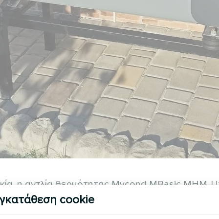
ικία, η αντλία θερμότητας Mycond MBasic MHM-U
η. Σχεδιασμένη για άνεση όλο το χρόνο, εξασφαλ
γκατάθεση cookie
νάλωση ενέργειας.