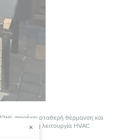
12HL παρέχει σταθερή θέρμανση και
ίζει αξιόπιστη λειτουργία HVAC
×