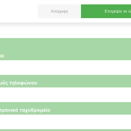
Απόρριψη
Επιτρέψτε σε ό
μα
μός τηλεφώνου
τρονικό ταχυδρομείο