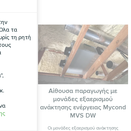
την
 Όλα τα
ρίς τη ρητή
τους
α
",
κ.
κία
Αίθουσα παραγωγής με
μονάδες εξαερισμού
α σειράς Yugo
να
ανάκτησης ενέργειας Mycond
ης
MVS DW
Οι μονάδες εξαερισμού ανάκτησης