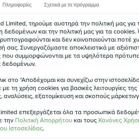
Πληροφορίες
Σχετικά με το πρόγραμμα
Βλέπε επίσης
 Limited, τηρούμε αυστηρά την πολιτική μας για 
δεδομένων και την πολιτική μας για τα cookies.
ρυπτογραφούνται και δεν κοινοποιούνται ποτέ χω
ή σας. Συνεργαζόμαστε αποκλειστικά με αξιόπισ
 που συμμορφώνονται με τα υψηλότερα πρότυπ
 δεδομένων.
ικ στο "Αποδέχομαι και συνεχίζω στην ιστοσελίδα
με τη χρήση cookies για βασικές λειτουργίες της
, αναλύσεις, εξατομίκευση και σκοπούς μάρκετινγ
ική εγκατάσταση
Ιδιωτική κατοι
 αντλία θερμότητας σειράς
Οικιακός αφυγραντήρας αέρ
imited επεξεργάζεται όλα τα προσωπικά δεδομέ
MCU
Smart
ε την
Πολιτική Απορρήτου
και τους
Κανόνες Χρήσ
ου Ιστοσελίδας
.