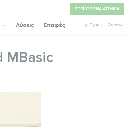
ΣΤΕΊΛΤΕ ΈΝΑ ΑΊΤΗΜΑ
ς
Λύσεις
Επαφές
Cyprus – Greek
d MBasic