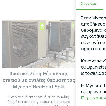
Συναίνεση
Στην Mycond
αποθήκευση 
δεδομένα κ
συγκατάθεσ
συνεργάτες
προστασίας
Κάνοντας κλ
συμφωνείτε 
ιστοσελίδας
Ιδιωτική λύση θέρμανσης
Εμπορ
σπιτιού με αντλίες θερμότητας
Σπονδυλωτή
Η Mycond L
Mycond BeeHeat Split
σύμφωνα μ
Ενεργειακά αποδοτική λύση αντλίας
Περιεχομέν
θερμότητας split για ιδιωτική κατοικία