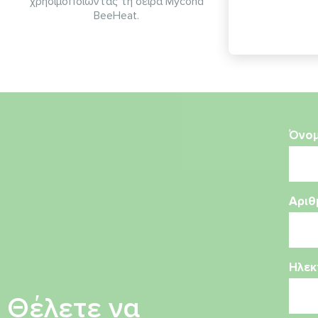
χρησιμοποιώντας τη σειρά Mycond
BeeHeat.
Όνο
Αριθ
Ηλεκ
Θέλετε να