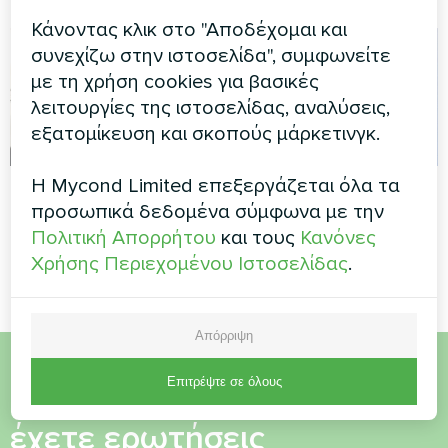
Κάνοντας κλικ στο "Αποδέχομαι και
συνεχίζω στην ιστοσελίδα", συμφωνείτε
με τη χρήση cookies για βασικές
λειτουργίες της ιστοσελίδας, αναλύσεις,
εξατομίκευση και σκοπούς μάρκετινγκ.
Η Mycond Limited επεξεργάζεται όλα τα
Γραφείο
Ιδιωτική κατοικία
προσωπικά δεδομένα σύμφωνα με την
Αντλία θερμότητας Split
Αντλία θερμότητας Mycond
Πολιτική Απορρήτου
και τους
Κανόνες
σειρά Artic Home Smart
BeeThermic MHCM 10 SU1A
Χρήσης Περιεχομένου Ιστοσελίδας
.
Απόρριψη
Επιτρέψτε σε όλους
Θέλετε να αγοράσετε ή
έχετε ερωτήσεις