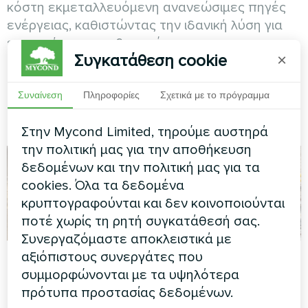
κόστη εκμεταλλευόμενη ανανεώσιμες πηγές
ενέργειας, καθιστώντας την ιδανική λύση για
επιχειρήσεις που δεσμεύονται στη
Συγκατάθεση cookie
×
βιωσιμότητα και τις μακροχρόνιες
εξοικονομήσεις ενέργειας.
Συναίνεση
Πληροφορίες
Σχετικά με το πρόγραμμα
Βλέπε επίσης
Στην Mycond Limited, τηρούμε αυστηρά
την πολιτική μας για την αποθήκευση
δεδομένων και την πολιτική μας για τα
cookies. Όλα τα δεδομένα
κρυπτογραφούνται και δεν κοινοποιούνται
ποτέ χωρίς τη ρητή συγκατάθεσή σας.
Συνεργαζόμαστε αποκλειστικά με
Ιδιωτική κατοικία
Κομμωτήριο γάμου
αξιόπιστους συνεργάτες που
συμμορφώνονται με τα υψηλότερα
Οικιακός αφυγραντήρας
Αντλία θερμότητας Split
πρότυπα προστασίας δεδομένων.
αέρα σειράς Yugo Smart
σειρά Hevi