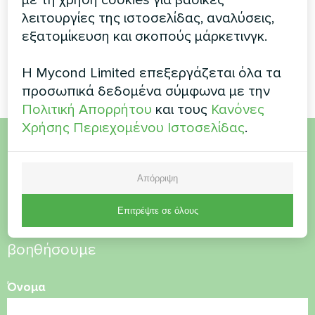
Οι αντλίες θερμότητας
λειτουργίες της ιστοσελίδας, αναλύσεις,
MyCond Split της σειράς
BeeHeat εξασφαλίζουν
εξατομίκευση και σκοπούς μάρκετινγκ.
αποτελεσματική θέρμανση
και ψύξη όλο το χρόνο
Η Mycond Limited επεξεργάζεται όλα τα
προσωπικά δεδομένα σύμφωνα με την
Πολιτική Απορρήτου
και τους
Κανόνες
Χρήσης Περιεχομένου Ιστοσελίδας
.
Θέλετε να αγοράσετε ή
Απόρριψη
έχετε ερωτήσεις
Επιτρέψτε σε όλους
Επικοινωνήστε μαζί μας και θα σας
βοηθήσουμε
Όνομα