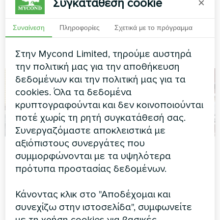
Συγκατάθεση cookie
×
BeeSmart προσφέρει
αξιόπιστη απόδοση
Συναίνεση
Πληροφορίες
Σχετικά με το πρόγραμμα
θέρμανσης σε ακραίες
χειμερινές συνθήκες για ένα
σύγχρονο οικογενειακό σπίτι.
Στην Mycond Limited, τηρούμε αυστηρά
την πολιτική μας για την αποθήκευση
δεδομένων και την πολιτική μας για τα
cookies. Όλα τα δεδομένα
κρυπτογραφούνται και δεν κοινοποιούνται
ποτέ χωρίς τη ρητή συγκατάθεσή σας.
Συνεργαζόμαστε αποκλειστικά με
αξιόπιστους συνεργάτες που
Εξοχική κατοικία
Παιδικό Κέντρο
συμμορφώνονται με τα υψηλότερα
εξοπλισμένη με
πρότυπα προστασίας δεδομένων.
Σπονδυλωτή αντλία
αντλίες θερμότητας
θερμότητας σειράς MCU
Mycond Split σειράς
Κάνοντας κλικ στο "Αποδέχομαι και
BeeHeat
συνεχίζω στην ιστοσελίδα", συμφωνείτε
με τη χρήση cookies για βασικές